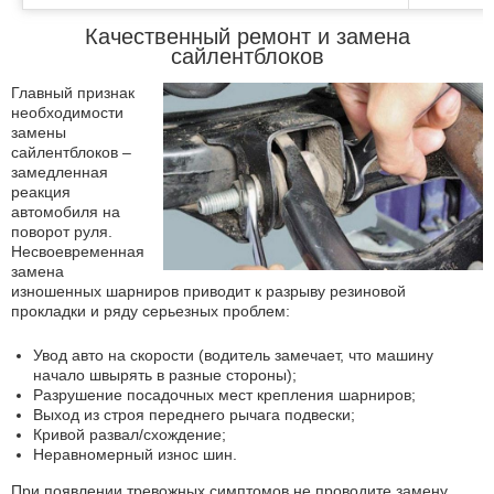
Качественный ремонт и замена
сайлентблоков
Главный признак
необходимости
замены
сайлентблоков –
замедленная
реакция
автомобиля на
поворот руля.
Несвоевременная
замена
изношенных шарниров приводит к разрыву резиновой
прокладки и ряду серьезных проблем:
Увод авто на скорости (водитель замечает, что машину
начало швырять в разные стороны);
Разрушение посадочных мест крепления шарниров;
Выход из строя переднего рычага подвески;
Кривой развал/схождение;
Неравномерный износ шин.
При появлении тревожных симптомов не проводите замену